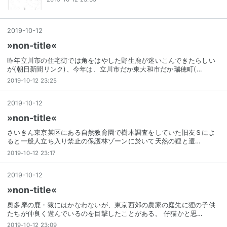
2019
-
10
-
12
»non-title«
昨年立川市の住宅街では角をはやした野生鹿が迷いこんできたらしい
が(朝日新聞リンク)、今年は、立川市だか東大和市だか瑞穂町(…
2019-10-12 23:25
2019
-
10
-
12
»non-title«
さいきん東京某区にある自然教育園で樹木調査をしていた旧友Ｓによ
ると一般人立ち入り禁止の保護林ゾーンに於いて天然の狸と遭…
2019-10-12 23:17
2019
-
10
-
12
»non-title«
奥多摩の鹿・猿にはかなわないが、東京西郊の農家の庭先に狸の子供
たちが仲良く遊んでいるのを目撃したことがある。 仔猫かと思…
2019-10-12 23:09