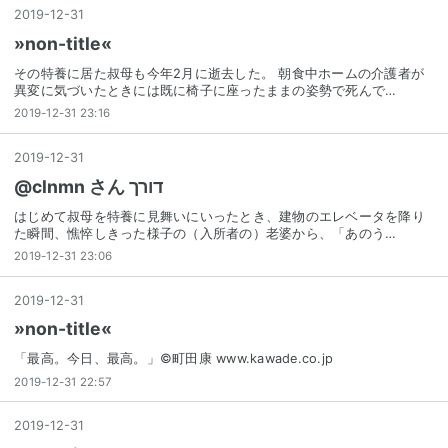
2019
-
12
-
31
»non-title«
その特養に居た叔母も今年2月に逝去した。 朝食中ホームの介護者が
異変に気づいたときには既に椅子に座ったままの姿勢で死んで…
2019-12-31 23:16
2019
-
12
-
31
@clnmn さん דורך
はじめて叔母を特養に見舞いにいったとき、建物のエレベータを降り
た瞬間、憔悴しきった様子の（入所者の）老婆から、「あのう…
2019-12-31 23:06
2019
-
12
-
31
»non-title«
「最高。今日、最高。」©町田康 www.kawade.co.jp
2019-12-31 22:57
2019
-
12
-
31