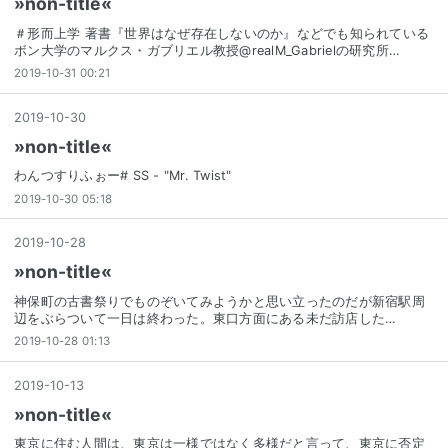
»non-title«
＃形而上学 著書『世界はなぜ存在しないのか』などでも知られている
ボン大学のマルクス・ガブリエル教授@realM_Gabrielの研究所…
2019-10-31 00:21
2019
-
10
-
30
»non-title«
わんつすりふぉー# SS - "Mr. Twist"
2019-10-30 05:18
2019
-
10
-
28
»non-title«
神保町の古書祭りでものぞいてみようかと思い立ったのだが新宿駅周
辺をぶらついて一日は終わった。東口方面にある未だ訪店した…
2019-10-28 01:13
2019
-
10
-
13
»non-title«
東京に住む人間は、東京は一様ではなく多様だと言って、東京に否定