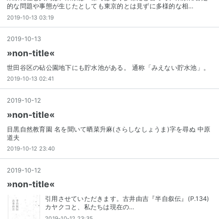
的な問題や事態が生じたとしても東京的とは見ずに多様的な相…
2019-10-13 03:19
2019
-
10
-
13
»non-title«
世田谷区の砧公園地下にも貯水池がある。 通称「みえない貯水池」。
2019-10-13 02:41
2019
-
10
-
12
»non-title«
目黒自然教育園 名を聞いて晒菜升麻(さらしなしょうま)字を尋ぬ 中原
道夫
2019-10-12 23:40
2019
-
10
-
12
»non-title«
引用させていただきます。古井由吉『半自叙伝』(P.134)
カヤクコと、私たちは現在の…
2019-10-12 23:35