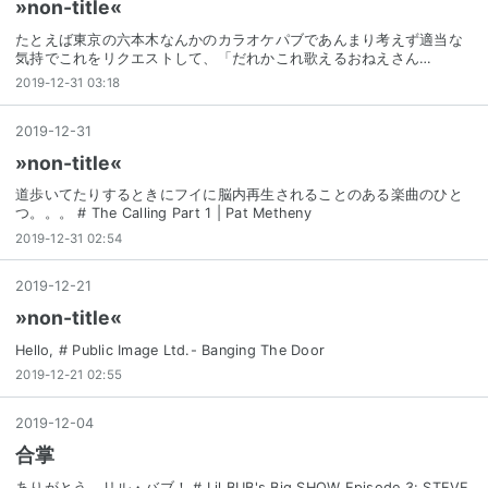
»non-title«
たとえば東京の六本木なんかのカラオケパブであんまり考えず適当な
気持でこれをリクエストして、「だれかこれ歌えるおねえさん…
2019-12-31 03:18
2019
-
12
-
31
»non-title«
道歩いてたりするときにフイに脳内再生されることのある楽曲のひと
つ。。。 # The Calling Part 1 | Pat Metheny
2019-12-31 02:54
2019
-
12
-
21
»non-title«
Hello, # Public Image Ltd.- Banging The Door
2019-12-21 02:55
2019
-
12
-
04
合掌
ありがとう、リル・バブ！ # Lil BUB's Big SHOW Episode 3: STEVE